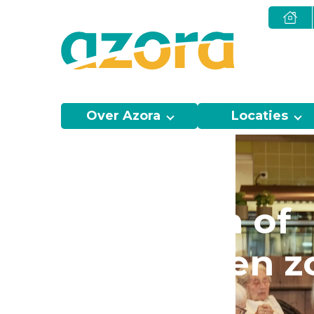
Over Azora
Locaties
Weigeren of
beëindigen z
Azora