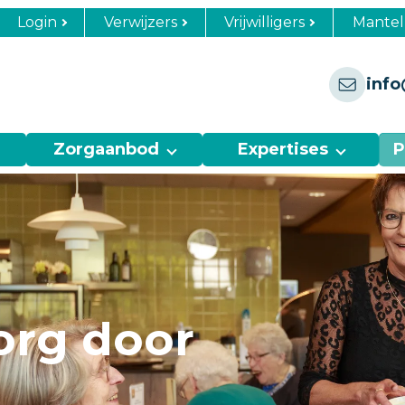
Login
Verwijzers
Vrijwilligers
Mantel
info
Zorgaanbod
Expertises
P
org door