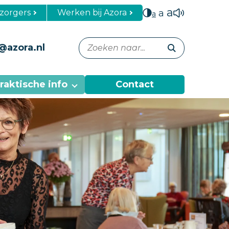
a
zorgers
Werken bij Azora
a
a
@azora.nl
raktische info
Contact