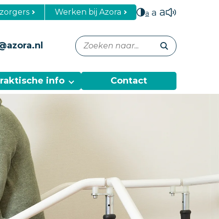
a
zorgers
Werken bij Azora
a
a
@azora.nl
raktische info
Contact