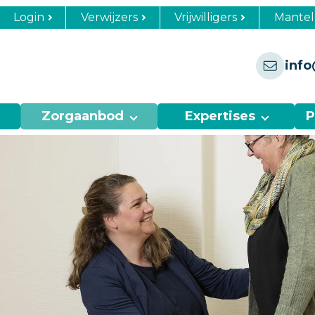
Login
Verwijzers
Vrijwilligers
Mantel
info
Zorgaanbod
Expertises
P