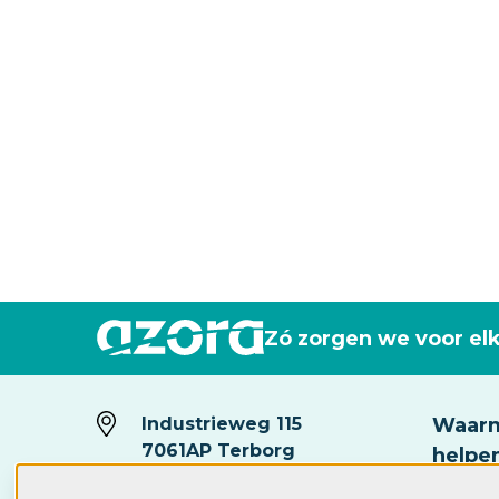
Zó zorgen we voor el
Industrieweg 115
Waarm
7061AP Terborg
helpe
Postbus 30
Ik zoe