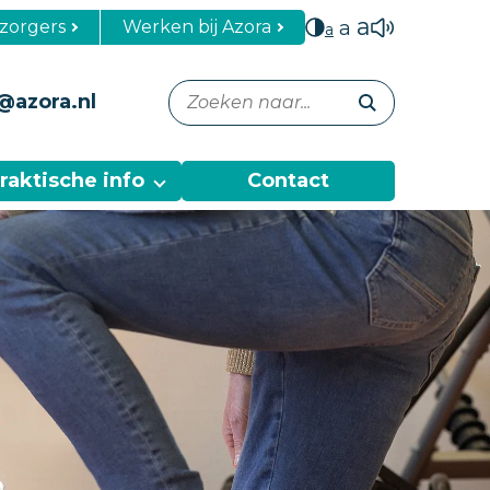
a
zorgers
Werken bij Azora
a
a
@azora.nl
raktische info
Contact