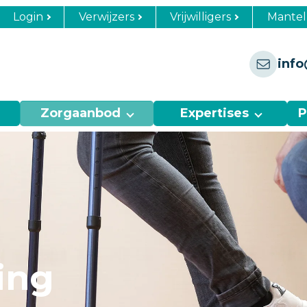
Login
Verwijzers
Vrijwilligers
Mantel
info
Zorgaanbod
Expertises
P
ing