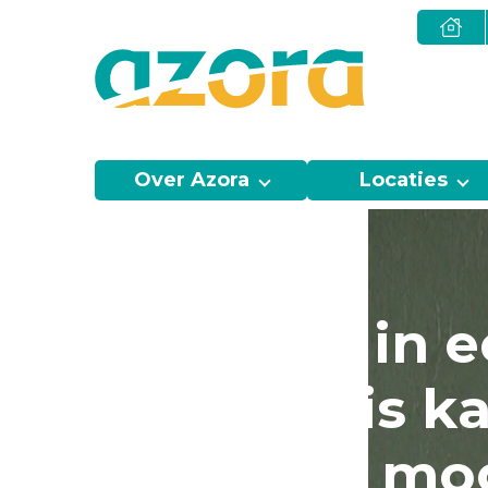
Over Azora
Locaties
Alles wat in 
ziekenhuis ka
thuis ook mog