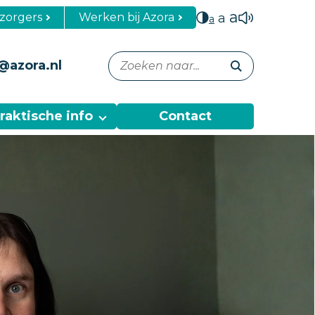
a
zorgers
Werken bij Azora
a
a
@azora.nl
raktische info
Contact