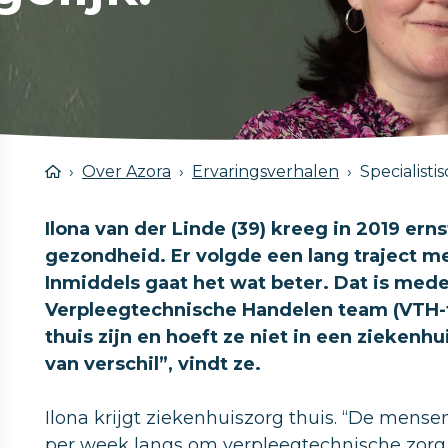
Over Azora
Ervaringsverhalen
Specialisti
Ilona van der Linde (39) kreeg in 2019 er
gezondheid. Er volgde een lang traject me
Inmiddels gaat het wat beter. Dat is med
Verpleegtechnische Handelen team (VTH-t
thuis zijn en hoeft ze niet in een ziekenhu
van verschil”, vindt ze.
Ilona krijgt ziekenhuiszorg thuis. “De men
per week langs om verpleegtechnische zorg t