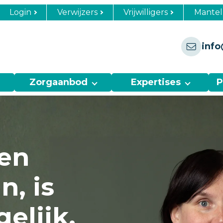
Login
Verwijzers
Vrijwilligers
Mantel
info
Zorgaanbod
Expertises
P
een
n, is
elijk.