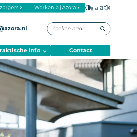
a
zorgers
Werken bij Azora
a
a
@azora.nl
raktische info
Contact