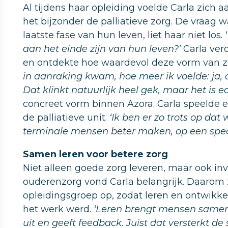
Al tijdens haar opleiding voelde Carla zich 
het bijzonder de palliatieve zorg. De vraag 
laatste fase van hun leven, liet haar niet los.
aan het einde zijn van hun leven?’
Carla verd
en ontdekte hoe waardevol deze vorm van z
in aanraking kwam, hoe meer ik voelde: ja, dit 
Dat klinkt natuurlijk heel gek, maar het is ec
concreet vorm binnen Azora. Carla speelde ee
de palliatieve unit.
‘Ik ben er zo trots op da
terminale mensen beter maken, op een speci
Samen leren voor betere zorg
Niet alleen goede zorg leveren, maar ook in
ouderenzorg vond Carla belangrijk. Daarom z
opleidingsgroep op, zodat leren en ontwikk
het werk werd.
‘Leren brengt mensen samen. 
uit en geeft feedback. Juist dat versterkt 