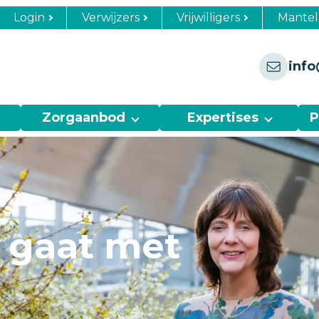
Login
Verwijzers
Vrijwilligers
Mantel
info
Zorgaanbod
Expertises
P
f gaat met