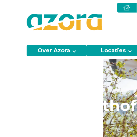
Over Azora
Locaties
Carla Moltho
pensioen