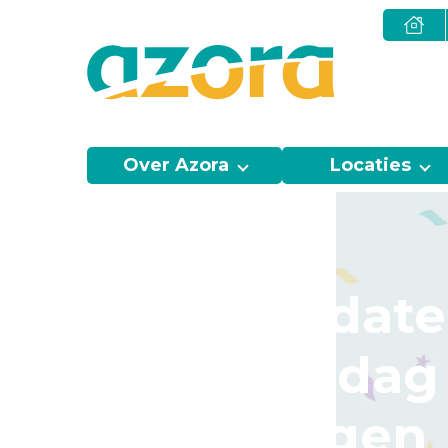
Over Azora
Locaties
Save the date
inspiratiedag
voor Morgen