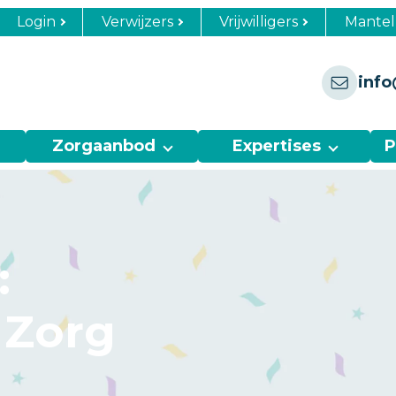
Login
Verwijzers
Vrijwilligers
Mantel
info
Zorgaanbod
Expertises
P
:
 Zorg