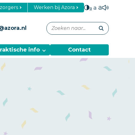
a
zorgers
Werken bij Azora
a
a
@azora.nl
raktische info
Contact