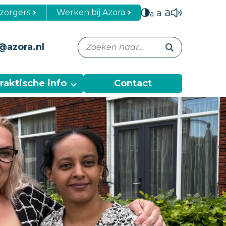
a
zorgers
Werken bij Azora
a
a
@azora.nl
raktische info
Contact