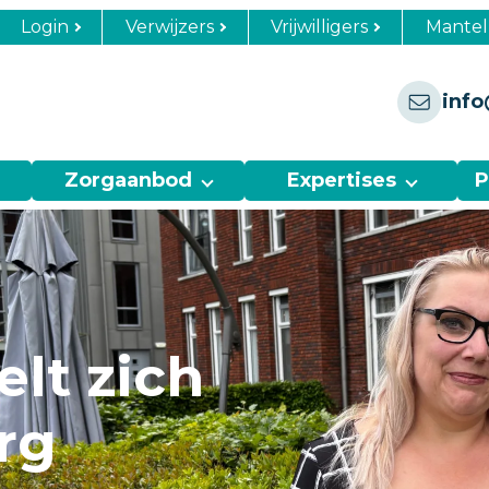
Login
Verwijzers
Vrijwilligers
Mantel
info
Zorgaanbod
Expertises
P
lt zich
org