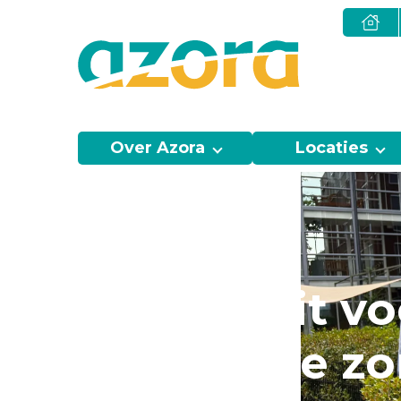
Over Azora
Locaties
Selamawit voe
thuis in de z